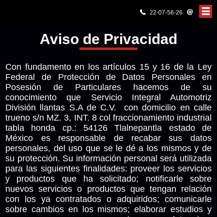
22-07-56-26
INICIO
Aviso de Privacidad
SERVICIOS
Con fundamento en los artículos 15 y 16 de la Ley
Federal de Protección de Datos Personales en
NOSOTROS
Posesión de Particulares hacemos de su
conocimiento que Servicio Integral Automotriz
CATÁLOGO
División llantas S.A de C.V. con domicilio en calle
trueno s/n MZ. 3, INT. 8 col fraccionamiento industrial
PROMOCIONES
tabla honda cp.: 54126 Tlalnepantla estado de
México es responsable de recabar sus datos
personales, del uso que se le dé a los mismos y de
CONTACTO
su protección. Su información personal será utilizada
para las siguientes finalidades: proveer los servicios
y productos que ha solicitado; notificarle sobre
nuevos servicios o productos que tengan relación
con los ya contratados o adquiridos; comunicarle
sobre cambios en los mismos; elaborar estudios y